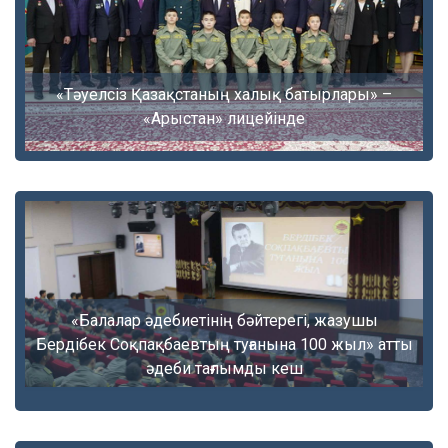
«Тәуелсіз Қазақстаның халық батырлары» –
«Арыстан» лицейінде
«Балалар әдебиетінің бәйтерегі, жазушы
Бердібек Соқпақбаевтың туғанына 100 жыл» атты
әдеби тағлымды кеш