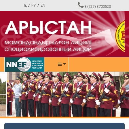
ҚЗ
/
РУ
/
EN
8 (727) 3700520