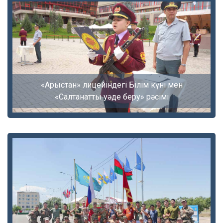
«Арыстан» лицейіндегі Білім күні мен
«Салтанатты уәде беру» рәсімі