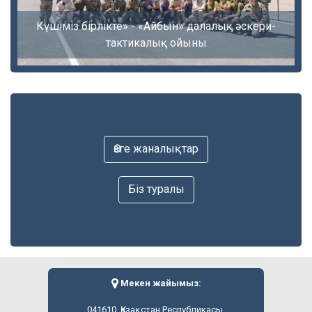
Күшіміз бірлікте» - «Айбын» далалық әскери-
тактикалық ойыны
Өзге жаналықтар
Біз туралы
Мекен жайымыз:
041610, Қазақстан Республикасы,