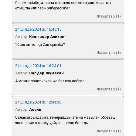
Сәлеметсізбе, ата-ана жазатын сосын оқушы жазатын
өтініштің үлгілерін жібересізбе?
Жауаптар (1)
24 Шілде 2024 ж. 16:45:15
Автор:
Көпжасар Алихан
10шы сыныпқа 2ақ орынба?
Жауаптар (1)
24 Шілде 2024 ж. 16:24:01
Автор:
Сардар Жумахан
А можно узнать сколько баллов набрал
Жауаптар (1)
24 Шілде 2024 ж. 12:41:36
Автор:
Асель
Саламатсыздарма, генералдың атына жазылған образец
заевление в школу қайдан алсақ болады
Жауаптар (1)