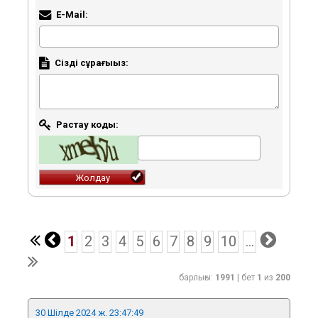
E-Mail:
Сіздің сұрағыңыз:
Растау коды:
1
2
3
4
5
6
7
8
9
10
...
барлығы:
1991
| бет
1
из
200
30 Шілде 2024 ж. 23:47:49