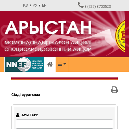
ҚЗ
/
РУ
/
EN
8 (727) 3700520
Сіздің сұрағыңыз
Аты Тегі: