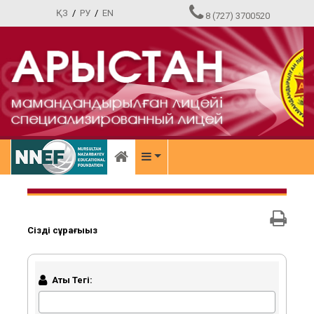
ҚЗ
/
РУ
/
EN
8 (727) 3700520
Сіздің сұрағыңыз
Аты Тегі: