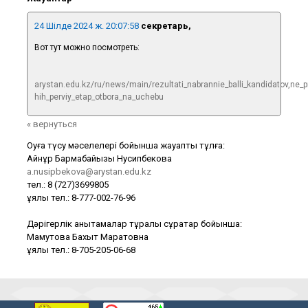
24 Шілде 2024 ж. 20:07:58
секретарь,
Вот тут можно посмотреть:
arystan.edu.kz/ru/news/main/rezultati_nabrannie_balli_kandidatov,ne_
hih_perviy_etap_otbora_na_uchebu
« вернуться
Оқуға түсу мәселелері бойынша жауапты тұлға:
Айнұр Бармақбайқызы Нусипбекова
a.nusipbekova@arystan.edu.kz
тел.: 8 (727)3699805
ұялы тел.: 8-777-002-76-96
Дәрігерлік анықтамалар тұралы сұрақтар бойынша:
Мамутова Бахыт Маратовна
ұялы тел.: 8-705-205-06-68