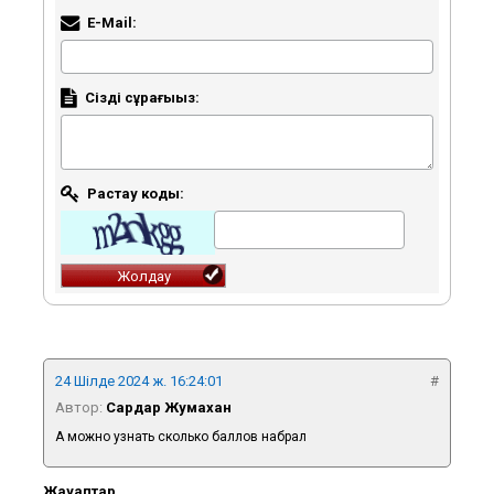
E-Mail:
Сіздің сұрағыңыз:
Растау коды:
24 Шілде 2024 ж. 16:24:01
#
Автор:
Сардар Жумахан
А можно узнать сколько баллов набрал
Жауаптар