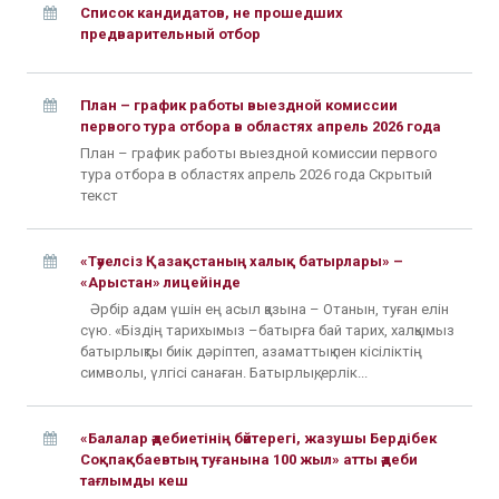
Список кандидатов, не прошедших
предварительный отбор
План – график работы выездной комиссии
первого тура отбора в областях апрель 2026 года
План – график работы выездной комиссии первого
тура отбора в областях апрель 2026 года Скрытый
текст
«Тәуелсіз Қазақстаның халық батырлары» –
«Арыстан» лицейінде
Әрбір адам үшін ең асыл қазына – Отанын, туған елін
сүю. «Біздің тарихымыз –батырға бай тарих, халқымыз
батырлықты биік дәріптеп, азаматтық пен кісіліктің
символы, үлгісі санаған. Батырлық, ерлік...
«Балалар әдебиетінің бәйтерегі, жазушы Бердібек
Соқпақбаевтың туғанына 100 жыл» атты әдеби
тағлымды кеш