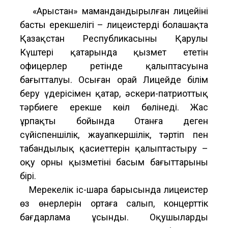
«Арыстан» мамандандырылған лицейінің
басты ерекшелігі – лицеистердің болашақта
Қазақстан Республикасының Қарулы
Күштері қатарында қызмет ететін
офицерлер ретінде қалыптасуына
бағытталуы. Осыған орай Лицейде білім
беру үдерісімен қатар, әскери-патриоттық
тәрбиеге ерекше көңіл бөлінеді. Жас
ұрпақтың бойында Отанға деген
сүйіспеншілік, жауапкершілік, тәртіп пен
табандылық қасиеттерін қалыптастыру –
оқу орны қызметінің басым бағыттарының
бірі.
Мерекелік іс-шара барысында лицеистер
өз өнерлерін ортаға салып, концерттік
бағдарлама ұсынды. Оқушылардың