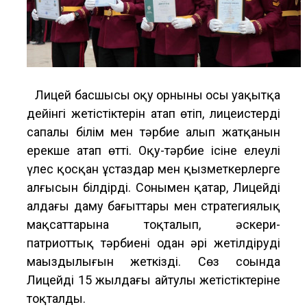
Лицей басшысы оқу орнының осы уақытқа
дейінгі жетістіктерін атап өтіп, лицеистердің
сапалы білім мен тәрбие алып жатқанын
ерекше атап өтті. Оқу-тәрбие ісіне елеулі
үлес қосқан ұстаздар мен қызметкерлерге
алғысын білдірді. Сонымен қатар, Лицейдің
алдағы даму бағыттары мен стратегиялық
мақсаттарына тоқталып, әскери-
патриоттық тәрбиені одан әрі жетілдірудің
маңыздылығын жеткізді. Сөз соңында
Лицейдің 15 жылдағы айтулы жетістіктеріне
тоқталды.