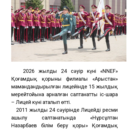
2026 жылдың 24 сәуір күні «NNEF»
Қоғамдық қорының филиалы «Арыстан»
мамандандырылған лицейінде 15 жылдық
мерейтойына арналған салтанатты іс-шара
– Лицей күні аталып өтті.
2011 жылдың 24 сәуірінде Лицейдің ресми
ашылу салтанатында «Нұрсұлтан
Назарбаев білім беру қоры» Қоғамдық