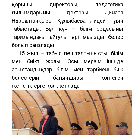
қорының директоры, педагогика
ғылымдарының докторы Динара
Нұрсұлтанқызы Құлыбаева Лицей Туын
табыстады. Бұл күн – білім ордасының
тарихындағы айтулы әрі маңызды белес
болып саналады.
15 жыл – табыс пен талпыныстың, білім
мен биіктің жолы. Осы мерзім ішінде
арыстандықтар білім мен тәрбиенің биік
белестерін бағындырып, көптеген
жетістіктерге қол жеткізді.