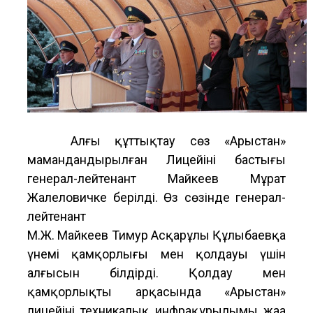
Алғы құттықтау сөз «Арыстан»
мамандандырылған Лицейінің бастығы
генерал-лейтенант Майкеев Мұрат
Жалеловичке берілді. Өз сөзінде генерал-
лейтенант
М.Ж. Майкеев Тимур Асқарұлы Құлыбаевқа
үнемі қамқорлығы мен қолдауы үшін
алғысын білдірді. Қолдау мен
қамқорлықтың арқасында «Арыстан»
лицейінің техникалық инфрақұрылымы жаңа