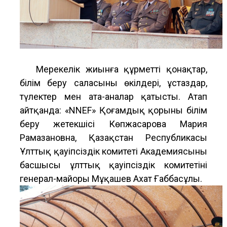
Мерекелік жиынға құрметті қонақтар,
білім беру саласының өкілдері, ұстаздар,
түлектер мен ата-аналар қатысты. Атап
айтқанда: «NNEF» Қоғамдық қорының білім
беру жетекшісі Көпжасарова Мария
Рамазановна, Қазақстан Республикасы
Ұлттық қауіпсіздік комитеті Академиясының
басшысы ұлттық қауіпсіздік комитетінің
генерал-майоры Мұқашев Ахат Ғаббасұлы.