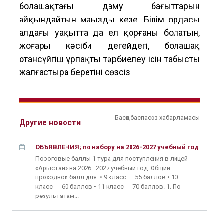
болашақтағы даму бағыттарын
айқындайтын маңызды кезең. Білім ордасы
алдағы уақытта да ел қорғаны болатын,
жоғары кәсіби деңгейдегі, болашақ
отансүйгіш ұрпақты тәрбиелеу ісін табысты
жалғастыра беретіні сөзсіз.
Басқа баспасөз хабарламасы
Другие новости
ОБЪЯВЛЕНИЯ; по набору на 2026-2027 учебный год
Пороговые баллы 1 тура для поступления в лицей
«Арыстан» на 2026–2027 учебный год: Общий
проходной балл для: • 9 класс 55 баллов • 10
класс 60 баллов • 11 класс 70 баллов. 1. По
результатам...