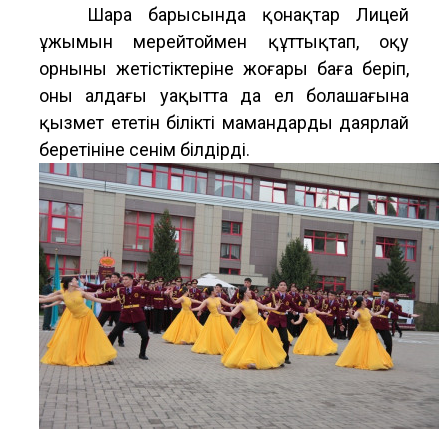
Шара барысында қонақтар Лицей
ұжымын мерейтоймен құттықтап, оқу
орнының жетістіктеріне жоғары баға беріп,
оның алдағы уақытта да ел болашағына
қызмет ететін білікті мамандарды даярлай
беретініне сенім білдірді.