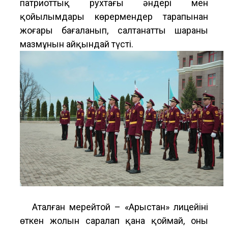
патриоттық рухтағы әндері мен
қойылымдары көрермендер тарапынан
жоғары бағаланып, салтанатты шараның
мазмұнын айқындай түсті.
Аталған мерейтой – «Арыстан» лицейінің
өткен жолын саралап қана қоймай, оның