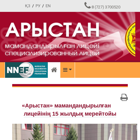
ҚЗ
/
РУ
/
EN
8 (727) 3700520
«Арыстан» мамандандырылған
лицейінің 15 жылдық мерейтойы