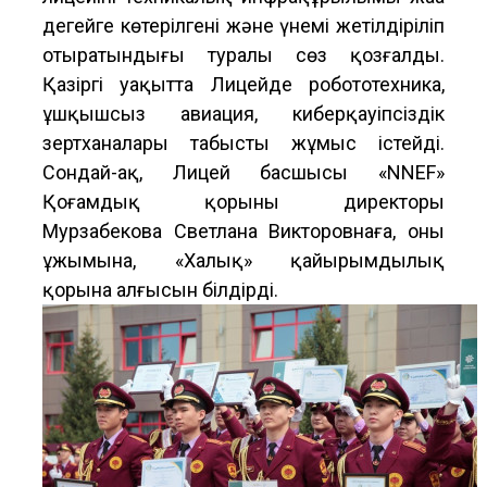
деңгейге көтерілгені және үнемі жетілдіріліп
отыратындығы туралы сөз қозғалды.
Қазіргі уақытта Лицейде робототехника,
ұшқышсыз авиация, киберқауіпсіздік
зертханалары табысты жұмыс істейді.
Сондай-ақ, Лицей басшысы «NNEF»
Қоғамдық қорының директоры
Мурзабекова Светлана Викторовнаға, оның
ұжымына, «Халық» қайырымдылық
қорына алғысын білдірді.