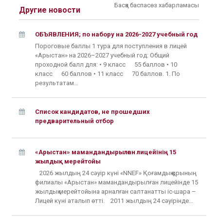
Басқа баспасөз хабарламасы
Другие новости
ОБЪЯВЛЕНИЯ; по набору на 2026-2027 учебный год
Пороговые баллы 1 тура для поступления в лицей
«Арыстан» на 2026–2027 учебный год: Общий
проходной балл для: • 9 класс 55 баллов • 10
класс 60 баллов • 11 класс 70 баллов. 1. По
результатам...
Список кандидатов, не прошедших
предварительный отбор
«Арыстан» мамандандырылған лицейінің 15
жылдық мерейтойы
2026 жылдың 24 сәуір күні «NNEF» Қоғамдық қорының
филиалы «Арыстан» мамандандырылған лицейінде 15
жылдық мерейтойына арналған салтанатты іс-шара –
Лицей күні аталып өтті. 2011 жылдың 24 сәуірінде...