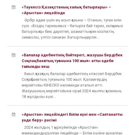
«Тәуелсіз Қазақстаның халық батырлары» –
«Арыстан» лицейінде
Әрбір адам үшін ең асыл қазына – Отанын, туған елін
сүю. «Біздің тарихымыз –батырға бай тарих, халқымыз
батырлықты биік дәріптеп, азаматтық пен кісіліктің
символы, үлгісі санаған. Батырлық, ерлік...
«Балалар әдебиетінің бәйтерегі, жазушы Бердібек
Соқпақбаевтың туғанына 100 жыл» атты әдеби
тағлымды кеш
Биыл қазақтың балалар әдебиетінің классигі Бердібек
Соқпақбаевтың туғанына 100 жыл. Қаламгердің
мерейтойы ЮНЕСКО көлемінде аталып өтті.
Жазушының мерейтойына орай 2024 жылғы қазанның
18 жұлдызы күні...
«Арыстан» лицейіндегі Білім күні мен «Салтанатты
уәде беру» рәсімі
2024 жылдың 1 қыркүйегінде «Арыстан»
мамандандырылған лицейінде – Білім күніне арналған