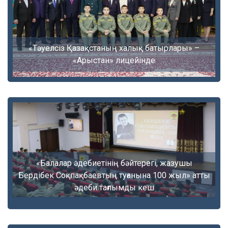
«Тәуелсіз Қазақстаның халық батырлары» –
«Арыстан» лицейінде
«Балалар әдебиетінің бәйтерегі, жазушы
Бердібек Соқпақбаевтың туғанына 100 жыл» атты
әдеби тағлымды кеш