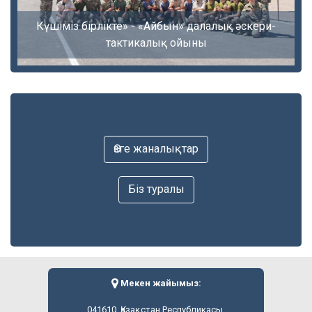
Күшіміз бірлікте» - «Айбын» далалық әскери-
тактикалық ойыны
Өзге жаналықтар
Біз туралы
Мекен жайымыз:
041610, Қазақстан Республикасы,