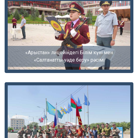
«Арыстан» лицейіндегі Білім күні мен
«Салтанатты уәде беру» рәсімі