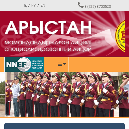
ҚЗ
/
РУ
/
EN
8 (727) 3700520