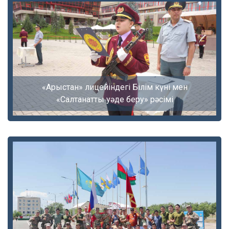
«Арыстан» лицейіндегі Білім күні мен
«Салтанатты уәде беру» рәсімі