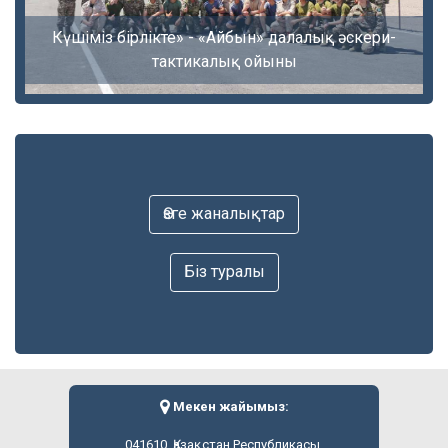
Күшіміз бірлікте» - «Айбын» далалық әскери-
тактикалық ойыны
Өзге жаналықтар
Біз туралы
Мекен жайымыз:
041610, Қазақстан Республикасы,