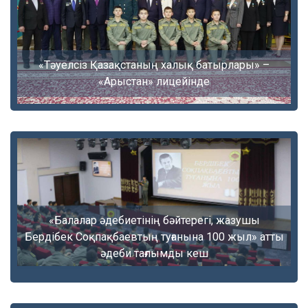
«Тәуелсіз Қазақстаның халық батырлары» –
«Арыстан» лицейінде
«Балалар әдебиетінің бәйтерегі, жазушы
Бердібек Соқпақбаевтың туғанына 100 жыл» атты
әдеби тағлымды кеш