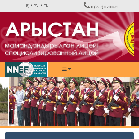
ҚЗ
/
РУ
/
EN
8 (727) 3700520