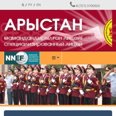
ҚЗ
/
РУ
/
EN
8 (727) 3700520