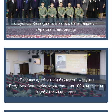
«Тәуелсіз Қазақстаның халық батырлары» –
«Арыстан» лицейінде
«Балалар әдебиетінің бәйтерегі, жазушы
Бердібек Соқпақбаевтың туғанына 100 жыл» атты
әдеби тағлымды кеш