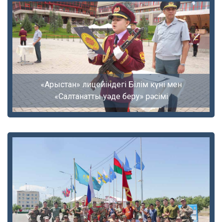
«Арыстан» лицейіндегі Білім күні мен
«Салтанатты уәде беру» рәсімі