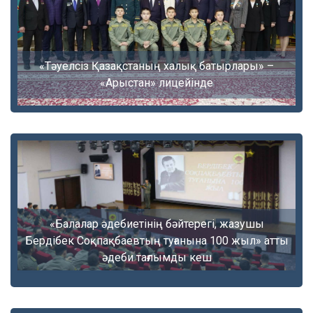
«Тәуелсіз Қазақстаның халық батырлары» –
«Арыстан» лицейінде
«Балалар әдебиетінің бәйтерегі, жазушы
Бердібек Соқпақбаевтың туғанына 100 жыл» атты
әдеби тағлымды кеш