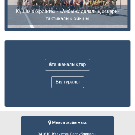
Күшіміз бірлікте» - «Айбын» далалық әскери-
тактикалық ойыны
Өзге жаналықтар
Біз туралы
Мекен жайымыз:
041610, Қазақстан Республикасы,