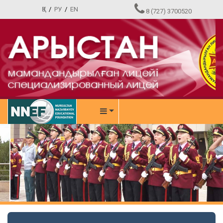
ҚЗ
/
РУ
/
EN
8 (727) 3700520