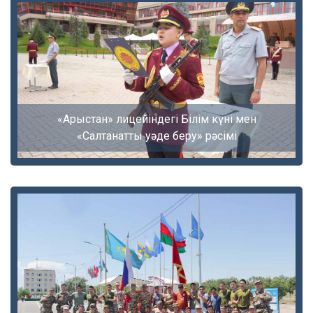
«Арыстан» лицейіндегі Білім күні мен
«Салтанатты уәде беру» рәсімі