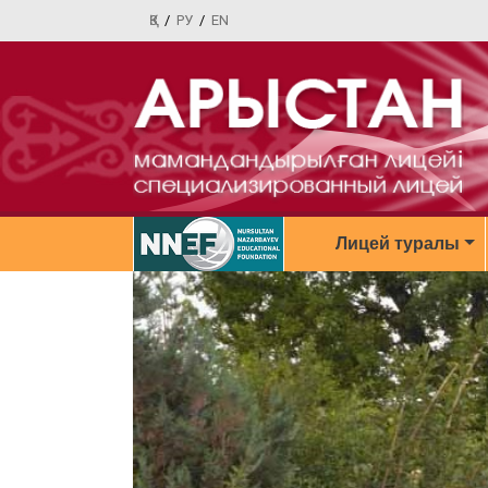
ҚЗ
/
РУ
/
EN
Лицей туралы