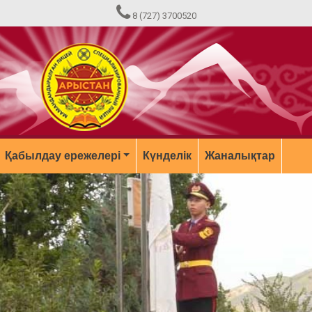
8 (727) 3700520
Қабылдау ережелері
Күнделік
Жаналықтар