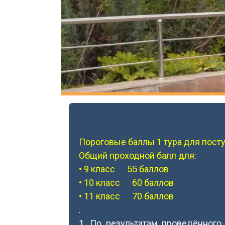
Пороговые баллы 1 тура для посту
Общий проходной балл для:
• 9 класс 55 баллов
• 10 класс 60 баллов
• 11 класс 70 баллов
.
1. По результатам проведённого