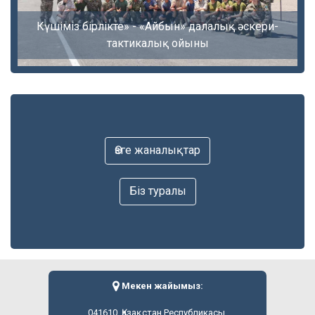
Күшіміз бірлікте» - «Айбын» далалық әскери-
тактикалық ойыны
Өзге жаналықтар
Біз туралы
Мекен жайымыз:
041610, Қазақстан Республикасы,