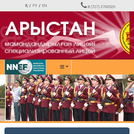
ҚЗ
/
РУ
/
EN
8 (727) 3700520