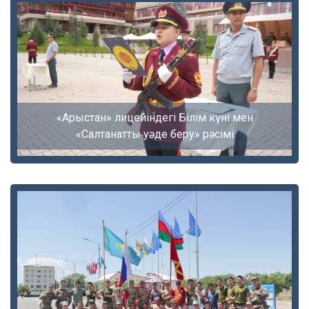
«Арыстан» лицейіндегі Білім күні мен
«Салтанатты уәде беру» рәсімі