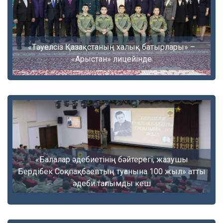
«Тәуелсіз Қазақстаның халық батырлары» –
«Арыстан» лицейінде
«Балалар әдебиетінің бәйтерегі, жазушы
Бердібек Соқпақбаевтың туғанына 100 жыл» атты
әдеби тағлымды кеш