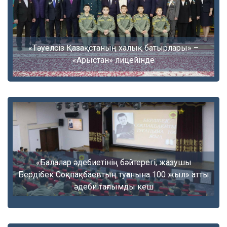
«Тәуелсіз Қазақстаның халық батырлары» –
«Арыстан» лицейінде
«Балалар әдебиетінің бәйтерегі, жазушы
Бердібек Соқпақбаевтың туғанына 100 жыл» атты
әдеби тағлымды кеш