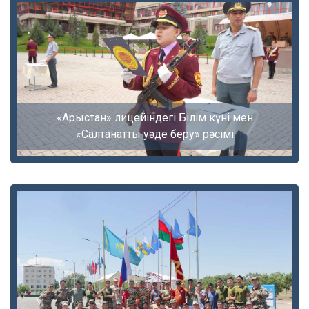
«Арыстан» лицейіндегі Білім күні мен
«Салтанатты уәде беру» рәсімі