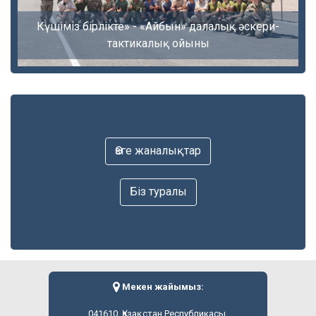
Күшіміз бірлікте» - «Айбын» далалық әскери-
тактикалық ойыны
Өзге жаналықтар
Біз туралы
Мекен жайымыз:
041610, Қазақстан Республикасы,