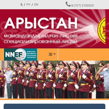
ҚЗ
/
РУ
/
EN
8 (727) 3700520