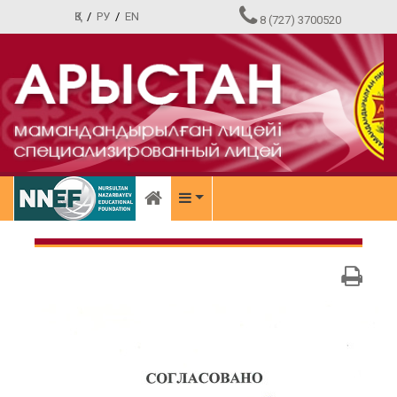
ҚЗ
/
РУ
/
EN
8 (727) 3700520