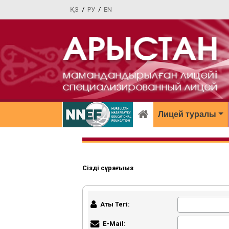
ҚЗ
/
РУ
/
EN
Лицей туралы
Сіздің сұрағыңыз
Аты Тегі:
E-Mail: