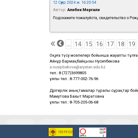
12 Сәуір 2024 ж. 16:20:54
Автор:
Алибек Мерғали
Подскажите пожалуйста, свидетельство о Рожд
...
14
15
16
17
18
19
Оқуға түсу мәселелері бойынша жауапты тұлға
Айнұр Бармақбайқызы Нусипбекова
a.nusipbekova@arystan.edu.kz
тел.: 8 (727)3699805
ұялы тел.: 8-777-002-76-96
Дәрігерлік анықтамалар тұралы сұрақтар бо
Мамутова Бахыт Маратовна
ұялы тел.: 8-705-205-06-68
15519122