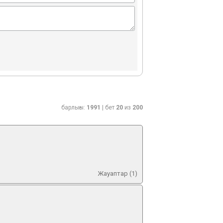
барлығы:
1991
| бет
20
из
200
Жауаптар (1)