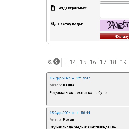
Сіздің сұрағыңыз:
Растау коды:
...
14
15
16
17
18
19
15 Сәуір 2024 ж. 12:19:47
Автор:
Ляйла
Результаты экзаменов когда будет
15 Сәуір 2024 ж. 11:58:44
Автор:
Ролан
Оку кай тилде отеди?Казак тилинде ма?