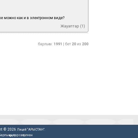
е можно как и в электронном виде?
Жауаптар (1)
барлығы:
1991
| бет
20
из
200
ht © 2026
Лицей “АРЫСТАН”.
Барлық құқықтар сақталған