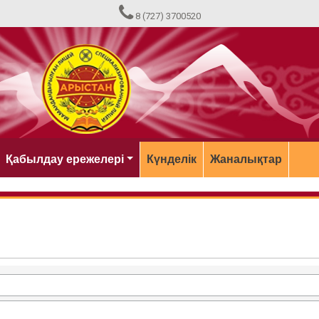
8 (727) 3700520
Қабылдау ережелері
Күнделік
Жаналықтар