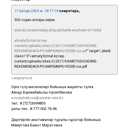
17 Шілде 2024 ж. 18:17:19
секретарь,
500 сөзден аспауы керек.
stan.kz/esseni-kalay-zhazadi-barlik-erezheler-311643
/
almaty.fizmat.kz/wp-
content/uploads/sites/2/2017/04/METODICHESKIE-
REKOMENDACII-PO-NAPISANIYU-YESSE-rus.pdf
" target=_blank
class="3">almaty.fizmat.kz/wp-
content/uploads/sites/2/2017/04/METODICHESKIE-
REKOMENDACII-PO-NAPISANIYU-YESSE-rus.pdf
« вернуться
Оқуға түсу мәселелері бойынша жауапты тұлға:
Айнұр Бармақбайқызы Нусипбекова
a.nusipbekova@arystan.edu.kz
тел.: 8 (727)3699805
ұялы тел.: 8-777-002-76-96
Дәрігерлік анықтамалар тұралы сұрақтар бойынша:
Мамутова Бахыт Маратовна