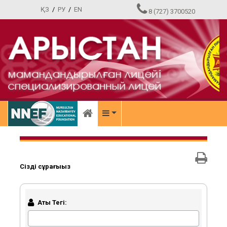
ҚЗ
/
РУ
/
EN
8 (727) 3700520
Сіздің сұрағыңыз
Аты Тегі: