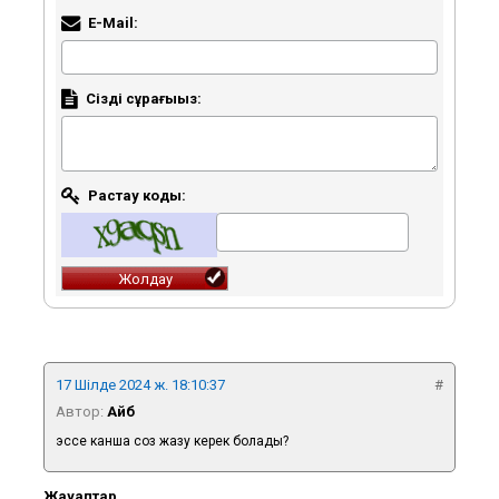
E-Mail:
Сіздің сұрағыңыз:
Растау коды:
17 Шілде 2024 ж. 18:10:37
#
Автор:
Айб
эссе канша соз жазу керек болады?
Жауаптар