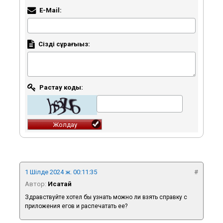
E-Mail:
Сіздің сұрағыңыз:
Растау коды:
1 Шілде 2024 ж. 00:11:35
#
Автор:
Исатай
Здравствуйте хотел бы узнать можно ли взять справку с
приложения егов и распечатать ее?