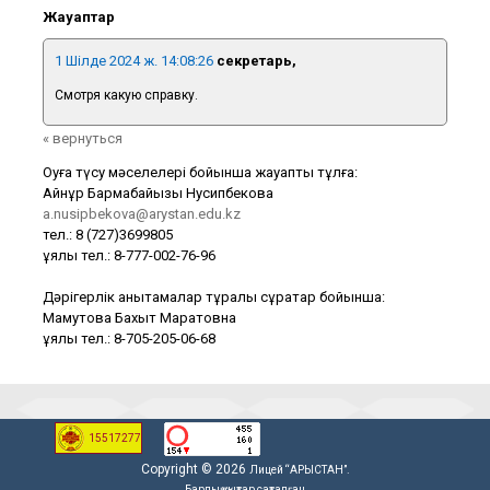
Жауаптар
1 Шілде 2024 ж. 14:08:26
секретарь,
Смотря какую справку.
« вернуться
Оқуға түсу мәселелері бойынша жауапты тұлға:
Айнұр Бармақбайқызы Нусипбекова
a.nusipbekova@arystan.edu.kz
тел.: 8 (727)3699805
ұялы тел.: 8-777-002-76-96
Дәрігерлік анықтамалар тұралы сұрақтар бойынша:
Мамутова Бахыт Маратовна
ұялы тел.: 8-705-205-06-68
15517277
Copyright © 2026
Лицей “АРЫСТАН”.
Барлық құқықтар сақталған