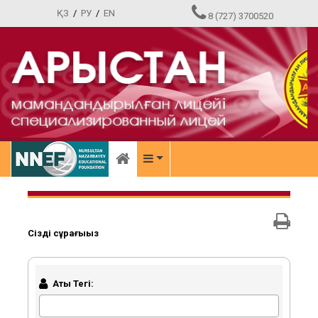
ҚЗ
/
РУ
/
EN
8 (727) 3700520
Сіздің сұрағыңыз
Аты Тегі: