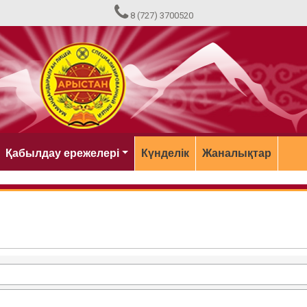
8 (727) 3700520
Қабылдау ережелері
Күнделік
Жаналықтар