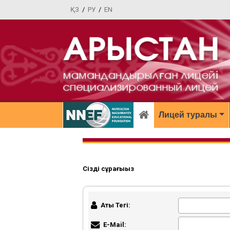
ҚЗ
/
РУ
/
EN
Лицей туралы
Сіздің сұрағыңыз
Аты Тегі:
E-Mail: