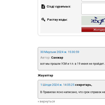
Сіздің сұрағыңыз:
Растау коды:
30 Маусым 2024 ж. 15:30:59
Автор:
Санжар
вот мы прошли УЗИ и т.п. в 19 июня не пройдет
Жауаптар
1 Шілде 2024 ж. 14:05:25
секретарь,
В Правилах ясно написано, что срок справок н
« вернуться